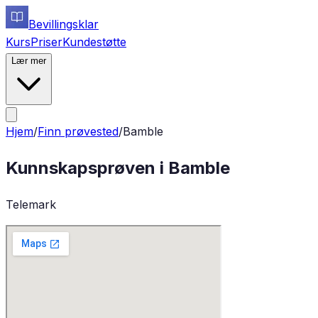
Bevillingsklar
Kurs
Priser
Kundestøtte
Lær mer
Hjem
/
Finn prøvested
/
Bamble
Kunnskapsprøven i
Bamble
Telemark