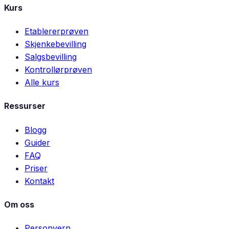
Kurs
Etablererprøven
Skjenkebevilling
Salgsbevilling
Kontrollørprøven
Alle kurs
Ressurser
Blogg
Guider
FAQ
Priser
Kontakt
Om oss
Personvern