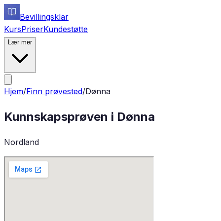
Bevillingsklar
Kurs
Priser
Kundestøtte
Lær mer
Hjem
/
Finn prøvested
/
Dønna
Kunnskapsprøven i
Dønna
Nordland