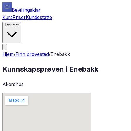
Bevillingsklar
Kurs
Priser
Kundestøtte
Lær mer
Hjem
/
Finn prøvested
/
Enebakk
Kunnskapsprøven i
Enebakk
Akershus