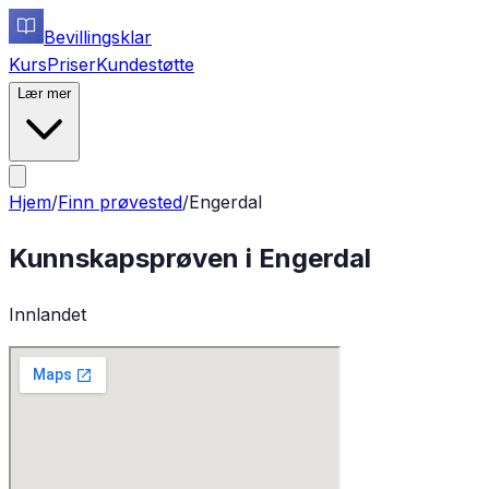
Bevillingsklar
Kurs
Priser
Kundestøtte
Lær mer
Hjem
/
Finn prøvested
/
Engerdal
Kunnskapsprøven i
Engerdal
Innlandet