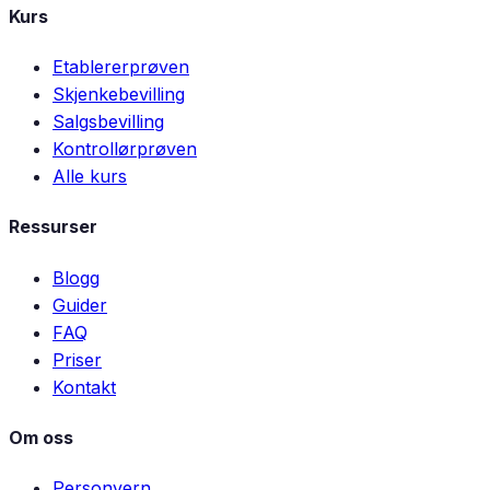
Kurs
Etablererprøven
Skjenkebevilling
Salgsbevilling
Kontrollørprøven
Alle kurs
Ressurser
Blogg
Guider
FAQ
Priser
Kontakt
Om oss
Personvern