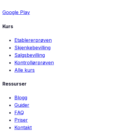
Google Play
Kurs
Etablererprøven
Skjenkebevilling
Salgsbevilling
Kontrollørprøven
Alle kurs
Ressurser
Blogg
Guider
FAQ
Priser
Kontakt