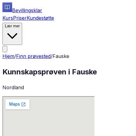
Bevillingsklar
Kurs
Priser
Kundestøtte
Lær mer
Hjem
/
Finn prøvested
/
Fauske
Kunnskapsprøven i
Fauske
Nordland