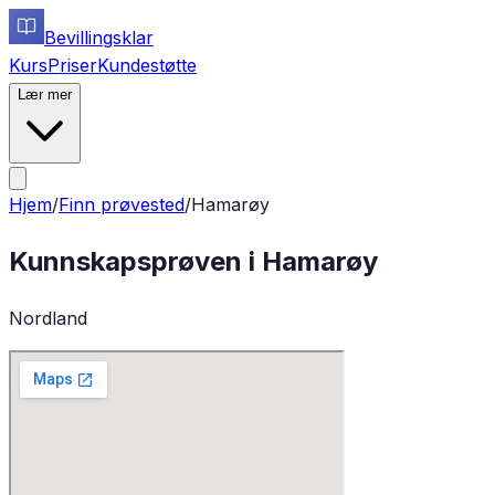
Bevillingsklar
Kurs
Priser
Kundestøtte
Lær mer
Hjem
/
Finn prøvested
/
Hamarøy
Kunnskapsprøven i
Hamarøy
Nordland