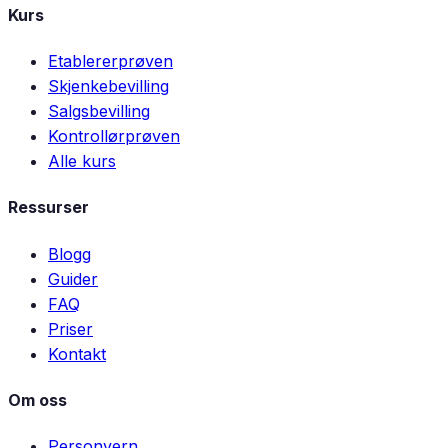
Kurs
Etablererprøven
Skjenkebevilling
Salgsbevilling
Kontrollørprøven
Alle kurs
Ressurser
Blogg
Guider
FAQ
Priser
Kontakt
Om oss
Personvern