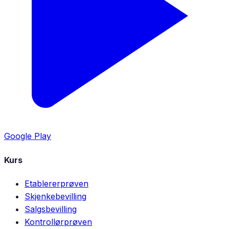
Google Play
Kurs
Etablererprøven
Skjenkebevilling
Salgsbevilling
Kontrollørprøven