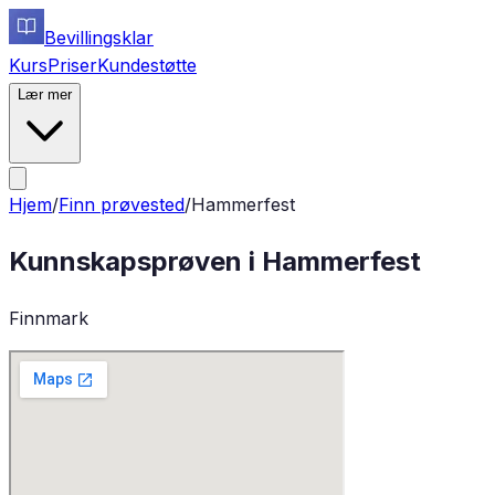
Bevillingsklar
Kurs
Priser
Kundestøtte
Lær mer
Hjem
/
Finn prøvested
/
Hammerfest
Kunnskapsprøven i
Hammerfest
Finnmark