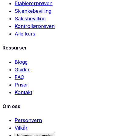
Etablererprøven
Skjenkebevilling
Salgsbevilling
Kontrollørprøven
Alle kurs
Ressurser
Blogg
Guider
FAQ
Priser
Kontakt
Om oss
Personvern
Vilkår
Informasjonskapsler