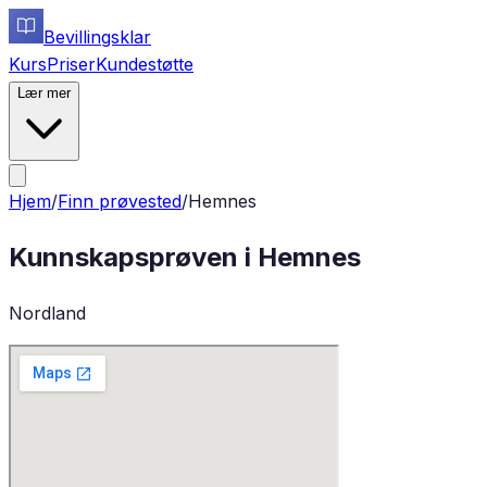
Bevillingsklar
Kurs
Priser
Kundestøtte
Lær mer
Hjem
/
Finn prøvested
/
Hemnes
Kunnskapsprøven i
Hemnes
Nordland