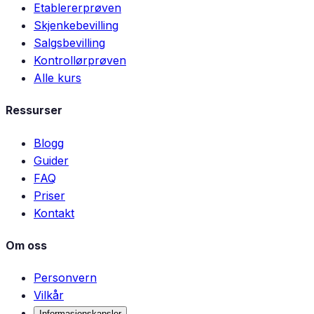
Etablererprøven
Skjenkebevilling
Salgsbevilling
Kontrollørprøven
Alle kurs
Ressurser
Blogg
Guider
FAQ
Priser
Kontakt
Om oss
Personvern
Vilkår
Informasjonskapsler