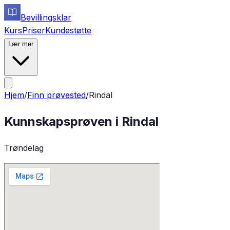
Bevillingsklar
Kurs
Priser
Kundestøtte
Lær mer
Hjem
/
Finn prøvested
/
Rindal
Kunnskapsprøven i
Rindal
Trøndelag