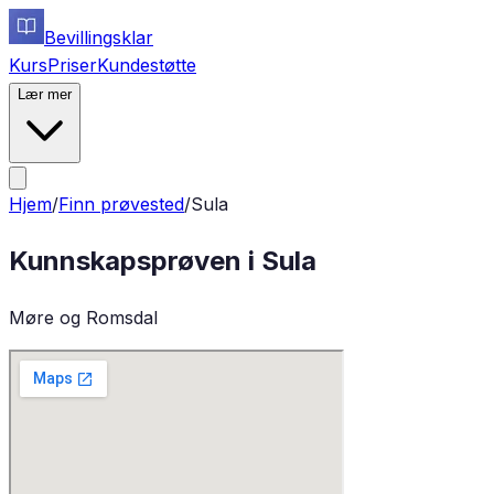
Bevillingsklar
Kurs
Priser
Kundestøtte
Lær mer
Hjem
/
Finn prøvested
/
Sula
Kunnskapsprøven i
Sula
Møre og Romsdal