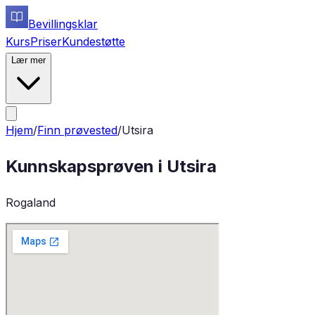
Bevillingsklar
Kurs
Priser
Kundestøtte
Lær mer
Hjem
/
Finn prøvested
/
Utsira
Kunnskapsprøven i
Utsira
Rogaland