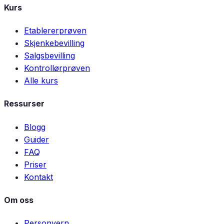
Kurs
Etablererprøven
Skjenkebevilling
Salgsbevilling
Kontrollørprøven
Alle kurs
Ressurser
Blogg
Guider
FAQ
Priser
Kontakt
Om oss
Personvern